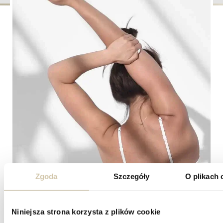
deformacji
przodostopia
Zgoda
Szczegóły
O plikach 
SZPITAL
CHIRURGIA KRĘGOSŁUPA
Niniejsza strona korzysta z plików cookie