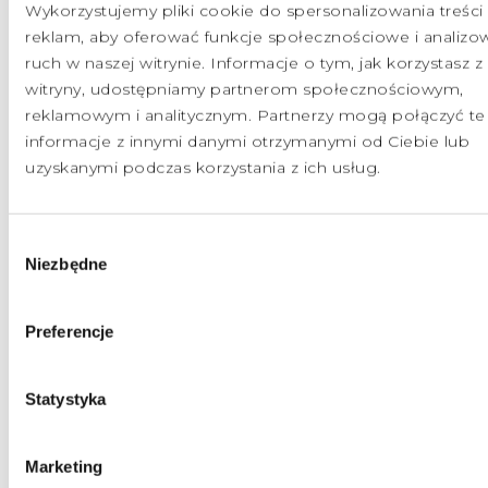
Wykorzystujemy pliki cookie do spersonalizowania treści 
Leczymy operacyjnie m.in. takie schorzenia kręgosłupa jak:
reklam, aby oferować funkcje społecznościowe i analizo
- dyskopatie,
- stenozy kręgosłupa,
ruch w naszej witrynie. Informacje o tym, jak korzystasz z
- niestabilności,
witryny, udostępniamy partnerom społecznościowym,
- kręgozmyki,
reklamowym i analitycznym. Partnerzy mogą połączyć te
- zmiany pourazowe.
informacje z innymi danymi otrzymanymi od Ciebie lub
Dobór techniki operacyjnej jest uzależniony od oceny stanu
klinicznego oraz analizy badań obrazowych kręgosłupa.
uzyskanymi podczas korzystania z ich usług.
Wybór
Niezbędne
zgody
BLOKADY KRĘGOSŁUPA
Preferencje
ENDOSKOPOWE OPERACJE
KRĘGOSŁUPA
Statystyka
WERTEBOPLASTYKA
Marketing