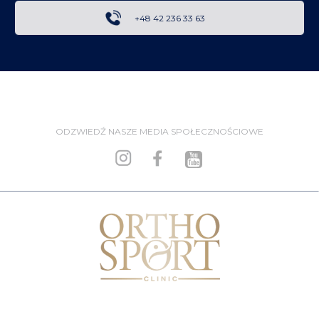
+48 42 236 33 63
ODZWIEDŹ NASZE MEDIA SPOŁECZNOŚCIOWE