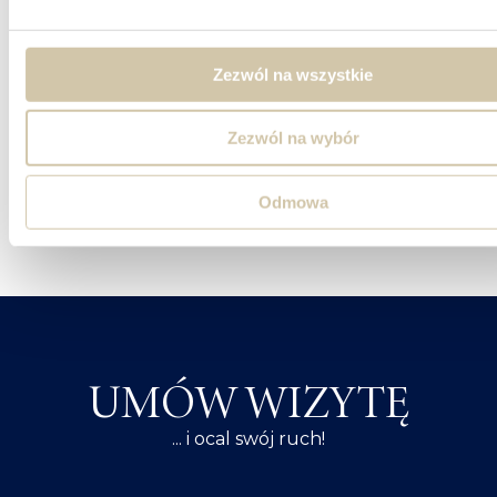
DENERWACJA ( WPROWADZENIE
W STAN ŚPIĄCZKI
Zezwól na wszystkie
NEUROLOGICZNEJ OKOLICY
CHOREJ)
Zezwól na wybór
NUKLEOPLASTYKA
Odmowa
UMÓW WIZYTĘ
... i ocal swój ruch!