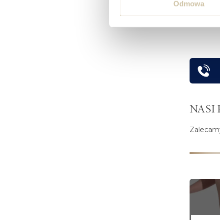
Odmowa
NASI 
Zalecamy