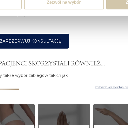
Zezwól na wybór
Z
Dr Karol Krajewski
Dr Maciej Sędzicki
ZAREZERWUJ KONSULTACJĘ
PACJENCI SKORZYSTALI RÓWNIEŻ...
 także wybór zabiegów takich jak:
zobacz wszystkie p