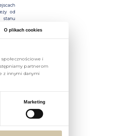
ejscach
leży od
d stanu
O plikach cookies
a się i
na, aby
e społecznościowe i
udostępniamy partnerom
I
e z innymi danymi
WEJ
Marketing