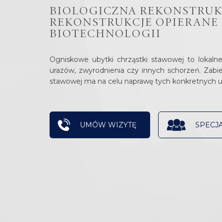
Rekonstrukcja ogniskowych ubytków
Zabiegi fiz
BIOLOGICZNA REKONSTRUKC
Operacja plastyczna palucha
trójkątnej
chrząstki stawowej
REKONSTRUKCJE OPIERANE 
sztywnego
promienio
Komputero
BIOTECHNOLOGII
Nieoperacyjne leczenie zmian
Artrodeza, osteotomia,
Leczenie 
Pakiety reh
zwyrodnieniowych
protezoplastyka stawu skokowego
stawów ręk
Bieżnia an
Denerwacja
Operacja innych deformacji
Ogniskowe ubytki chrząstki stawowej to lokaln
Rekonstru
Aplikacja 
przodostopia
urazów, zwyrodnienia czy innych schorzeń. Zabi
deformacji
stawowej ma na celu naprawę tych konkretnych u
UMÓW WIZYTĘ
SPECJA