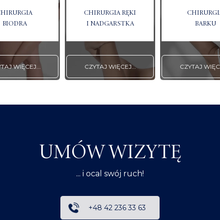
CHIRURGIA
CHIRURGIA RĘKI
CHIRURGI
BIODRA
I NADGARSTKA
BARKU
TAJ WIĘCEJ...
CZYTAJ WIĘCEJ...
CZYTAJ WIĘCE
UMÓW WIZYTĘ
... i ocal swój ruch!
+48 42 236 33 63