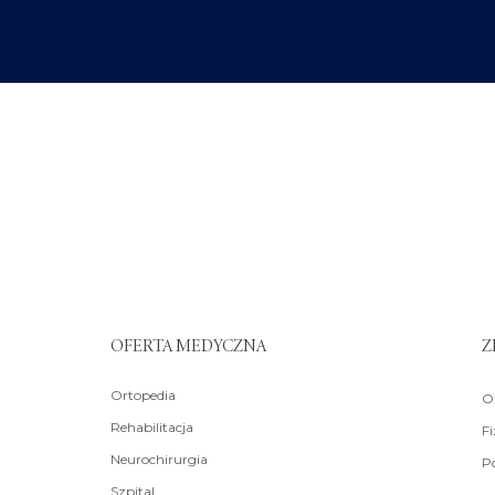
OFERTA MEDYCZNA
Z
Ortopedia
O
Rehabilitacja
Fi
Neurochirurgia
Po
Szpital