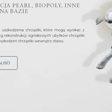
ykoterapii
JA PEARL, BIOPOLY, INNE
 (TFCC) i stawu DRUJ
NA BAZIE
wo łokciowego dalszego
we Badanie Stóp
zmian zwyrodnieniowych
abilitacyjne
i
tygrawitacyjna
e uszkodzenia chrząstki, które mogą wynikać z
kcje pourazowych
Genius Care
eg rekonstrukcji ogniskowych ubytków chrząstki
 stawów i ścięgien
szkodzeń chrząstki wewnątrz stawu.
LIŚCI