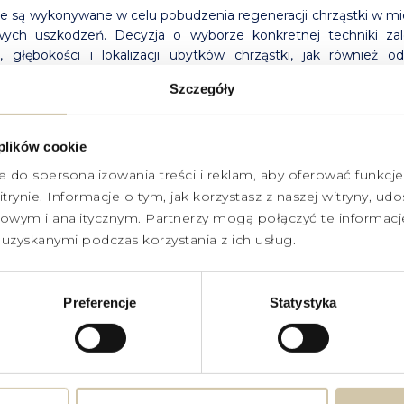
te są wykonywane w celu pobudzenia regeneracji chrząstki w mi
wych uszkodzeń. Decyzja o wyborze konkretnej techniki za
, głębokości i lokalizacji ubytków chrząstki, jak również o
 zdrowia pacjenta.
Szczegóły
itacja po operacji odgrywa kluczową rolę w procesie gojeni
ania funkcji stawu. Współpraca z fizjoterapeutami jest istot
 plików cookie
 odpowiednie leczenie i powrót do pełnej aktywności.
e do spersonalizowania treści i reklam, aby oferować funkcj
trynie. Informacje o tym, jak korzystasz z naszej witryny, 
RZE WYKONUJĄCY ZABIEG REKONSTRUKCJ
wym i analitycznym. Partnerzy mogą połączyć te informacj
SKOWYCH UBYTKÓW CHRZĄSTKI STAWO
uzyskanymi podczas korzystania z ich usług.
Dr Grzegorz Sobieraj
Preferencje
Statystyka
Dr Mateusz Jóźwik
Dr Jakub Łupiński
Dr Jan Borowski