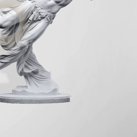
zwyrodnieniowych stawu barkowego