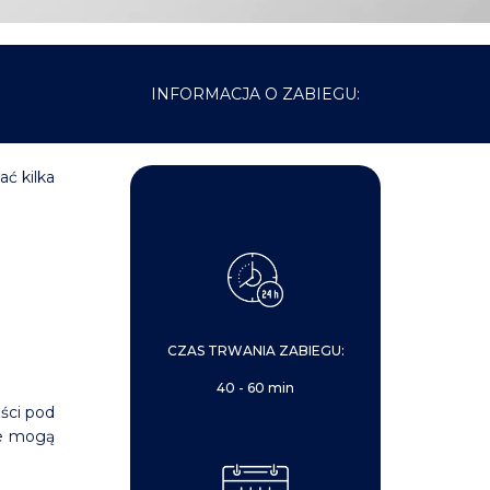
INFORMACJA O ZABIEGU:
ć kilka
CZAS TRWANIA ZABIEGU:
40 - 60 min
ości pod
re mogą