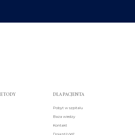
METODY
DLA PACJENTA
Pobyt w szpitalu
Baza wiedzy
Kontakt
Dojazd Łódź