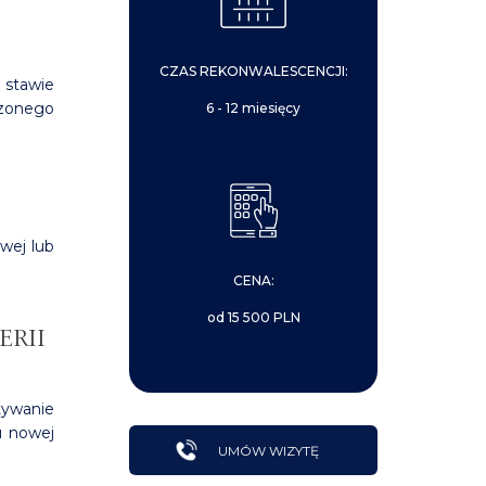
CZAS REKONWALESCENCJI:
 stawie
dzonego
6 - 12 miesięcy
wej lub
CENA:
od 15 500 PLN
ERII
tywanie
u nowej
UMÓW WIZYTĘ