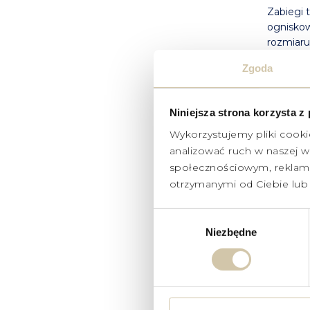
Zabiegi 
ognisko
rozmiaru
ogólnego
Zgoda
Rehabil
przywrac
Niniejsza strona korzysta z
zapewnić
Wykorzystujemy pliki cooki
analizować ruch w naszej wi
LEKA
społecznościowym, reklamo
OGNI
otrzymanymi od Ciebie lub 
Wybór
Niezbędne
zgody