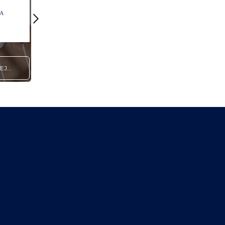
A
CHIRURGIA STAWU
SKOKOWEGO I STOPY
J...
CZYTAJ WIĘCEJ...