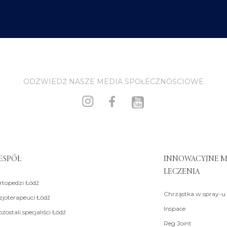
ODZWIEDŹ NASZE MEDIA SPOŁECZNOŚCIOWE
ESPÓŁ
INNOWACYJNE 
LECZENIA
rtopedzi Łódź
Chrząstka w spray-u
zjoterapeuci Łódź
Inspace
zostali specjaliści Łódź
Reg Joint