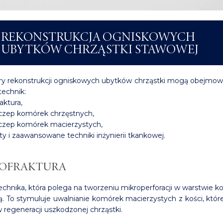
REKONSTRUKCJA OGNISKOWYCH
UBYTKÓW CHRZĄSTKI STAWOWEJ
y rekonstrukcji ogniskowych ubytków chrząstki mogą obejmowa
technik:
aktura,
czep komórek chrzęstnych,
czep komórek macierzystych,
ty i zaawansowane techniki inżynierii tkankowej.
OFRAKTURA
technika, która polega na tworzeniu mikroperforacji w warstwie k
ą. To stymuluje uwalnianie komórek macierzystych z kości, któ
regeneracji uszkodzonej chrząstki.