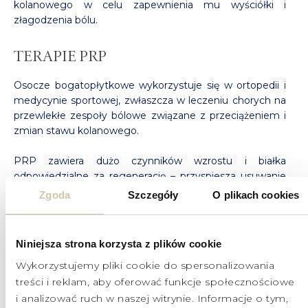
kolanowego w celu zapewnienia mu wyściółki i
złagodzenia bólu.
TERAPIE PRP
Osocze bogatopłytkowe wykorzystuje się w ortopedii i
medycynie sportowej, zwłaszcza w leczeniu chorych na
przewlekłe zespoły bólowe związane z przeciążeniem i
zmian stawu kolanowego.
PRP zawiera dużo czynników wzrostu i białka
odpowiedzialne za regenerację – przyspiesza usuwanie
komórek martwych lub uszkodzonych i poprawia
Zgoda
Szczegóły
O plikach cookies
ukrwienie (sprzyja tworzeniu nowych naczyń
krwionośnych). Tkanki układu mięśniowo-szkieletowego
zwykle goją się bardzo długo, ponieważ są słabo
Niniejsza strona korzysta z plików cookie
ukrwione. Dlatego właśnie, szczególnie sportowcom
Wykorzystujemy pliki cookie do spersonalizowania
zaleca się tę metodę – pozwala im to szybciej wrócić do
treści i reklam, aby oferować funkcje społecznościowe
aktywności sportowej.
i analizować ruch w naszej witrynie. Informacje o tym,