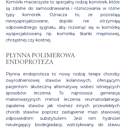
Komórki macierzyste to specjalny rodzaj komórek, które
deformacji
są zdolne do samoodnawiania i różnicowania w różne
przodostopia
typy komórek. Oznacza to, że pozostają
niewyspecjalizowane, dopóki nie otrzymają
odpowiedniego sygnału, aby rozwinąć się w komórkę
wyspecjalizowaną np. komórkę tkanki mięśniowej,
chrzęstnej czy kostnej.
PŁYNNA POLIMEROWA
ENDOPROTEZA
Płynna endoproteza to nowy rodzaj terapii choroby
zwyrodnieniowej stawów kolanowych, oferującym
pacjentom skuteczną alternatywę wobec istniejących
sposobów leczenia. To najnowsza generacja
małoinwazyjnych metod leczenia reumatoidalnego
zapalenia stawów jak również innych przewlekłych
chorób stawów poprzez zastąpienie mazi stawowej
odpowiednim substytutem. Jest nim hydrożel
nieulegający biodegradacji, wstrzykiwany do stawu