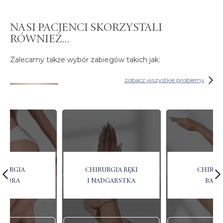
NASI PACJENCI SKORZYSTALI
RÓWNIEŻ...
Zalecamy także wybór zabiegów takich jak:
zobacz wszystkie problemy
IRURGIA
CHIRURGIA RĘKI
CHIRUR
IODRA
I NADGARSTKA
BARK