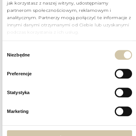
jak korzystasz z naszej witryny, udostępniamy
partnerom społecznościowym, reklamowym i
analitycznym. Partnerzy mogą połączyć te informacje z
innymi danymi otrzymanymi od Ciebie lub uzyskanymi
podczas korzystania z ich usług.
TERAPIA PRP
Wybór
od 6 500 PLN
Niezbędne
zgody
Preferencje
PŁYNNA POLIMEROWA ENDOPROTEZA
od 2 200 PLN
Statystyka
Marketing
TERAPIA PRP
od 850 PLN