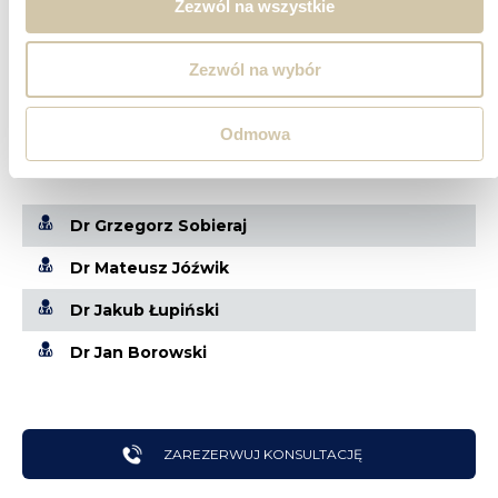
Zezwól na wszystkie
Zezwól na wybór
LEKARZE WYKONUJĄCY
Odmowa
NIEOPERACYJNE LECZENIE ZMIAN
ZWYRODNIENIOWYCH
Dr Grzegorz Sobieraj
Dr Mateusz Jóźwik
Dr Jakub Łupiński
Dr Jan Borowski
ZAREZERWUJ KONSULTACJĘ