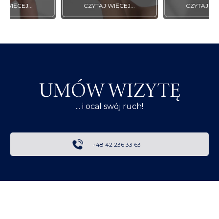
J WIĘCEJ...
CZYTAJ WIĘCEJ...
CZYTAJ WIĘ
UMÓW WIZYTĘ
... i ocal swój ruch!
+48 42 236 33 63