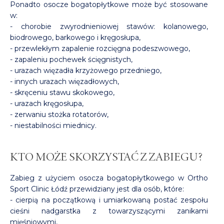
Ponadto osocze bogatopłytkowe może być stosowane
w:
- chorobie zwyrodnieniowej stawów: kolanowego,
biodrowego, barkowego i kręgosłupa,
- przewlekłym zapalenie rozcięgna podeszwowego,
- zapaleniu pochewek ścięgnistych,
- urazach więzadła krzyżowego przedniego,
- innych urazach więzadłowych,
- skręceniu stawu skokowego,
- urazach kręgosłupa,
- zerwaniu stożka rotatorów,
- niestabilności miednicy.
KTO MOŻE SKORZYSTAĆ Z ZABIEGU?
Zabieg z użyciem osocza bogatopłytkowego w Ortho
Sport Clinic Łódź przewidziany jest dla osób, które:
- cierpią na początkową i umiarkowaną postać zespołu
cieśni nadgarstka z towarzyszącymi zanikami
mięśniowymi,