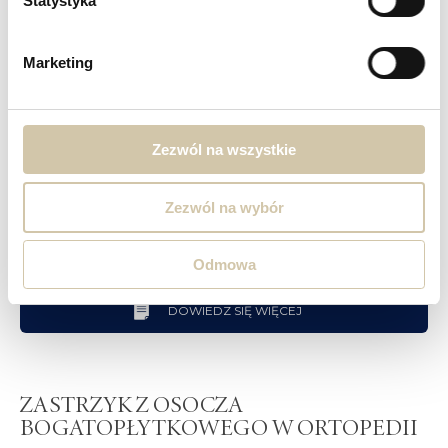
Statystyka
Dr Jan Borowski
Marketing
ZAREZERWUJ KONSULTACJĘ
Zezwól na wszystkie
Zezwól na wybór
DOWIEDZ SIĘ WIĘCEJ O ZABIEGU
Odmowa
DOWIEDZ SIĘ WIĘCEJ
ZASTRZYK Z OSOCZA
BOGATOPŁYTKOWEGO W ORTOPEDII