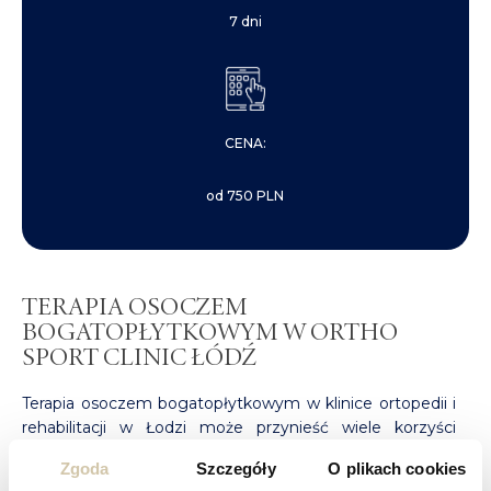
7 dni
CENA:
od 750 PLN
TERAPIA OSOCZEM
BOGATOPŁYTKOWYM W ORTHO
SPORT CLINIC ŁÓDŹ
Terapia osoczem bogatopłytkowym w klinice ortopedii i
rehabilitacji w Łodzi może przynieść wiele korzyści
pacjentom z urazami ortopedycznymi lub kontuzjami.
Zgoda
Szczegóły
O plikach cookies
Dzięki wysokiej zawartości czynników wzrostu, osocze