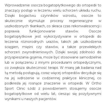
Wprowadzenie osocza bogatopłytkowego do ortopedii to
znaczący postęp w leczeniu wielu schorzeń układu ruchu.
Dzięki bogactwu czynników wzrostu, osocze to
skutecznie stymuluje procesy regeneracyjne w
uszkodzonych tkankach, co skraca czas rekonwalescencji i
poprawia funkcjonowanie stawów. Osocze
bogatopłytkowe jest wykorzystywane w ortopedii do
leczenia różnorodnych urazów, takich jak uszkodzenia
ścięgien, mięśni czy stawów, a także przewlekłych
schorzeń zwyrodnieniowych. Dzięki swojej zdolności do
przyspieszania gojenia, może być stosowane samodzielnie
lub w połączeniu z innymi procedurami ortopedycznymi,
co zwiększa skuteczność terapii. W miarę jak badania nad
tą metodą postępują, coraz więcej ortopedów decyduje się
na jej wdrożenie w codziennej praktyce klinicznej, co
podkreśla jej rosnące znaczenie w ortopedii. W Ortho
Sport Clinic Łódź z powodzeniem stosujemy osocze
bogatopłytkowe od wielu lat, ciesząc się pozytywnymi
wynikami u naszych pacjentów.