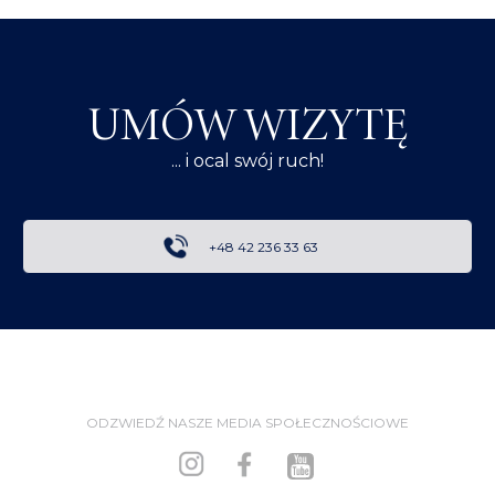
UMÓW WIZYTĘ
... i ocal swój ruch!
+48 42 236 33 63
ODZWIEDŹ NASZE MEDIA SPOŁECZNOŚCIOWE