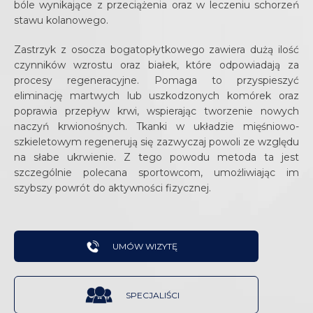
Operacyjne
Terapia
bóle wynikające z przeciążenia oraz w leczeniu schorzeń
Nukleoplastyka
cieśni nadgarstka
Kapoplast
Endoproteza
zmian
indywidualna
Rekonstrukcja
stawu kolanowego.
stawu rzepkowo -
Nieoperacyjne
Magnetyc
zwyrodnie
dzieci
chrząstki stawu
udowego
leczenie zespołu
wydłużani
stawu bar
Zastrzyk z osocza bogatopłytkowego zawiera dużą ilość
skokowego
Suche igłowanie
cieśni nadgarstka
kończyn
Artroliza stawu
czynników wzrostu oraz białek, które odpowiadają za
Reinsercja
Operacja/plastyka
Hirudoterapia
kolanowego
procesy regeneracyjne. Pomaga to przyspieszyć
Rekonstrukcja
ścięgna mi
palucha
Kriolezja
eliminację martwych lub uszkodzonych komórek oraz
kompleksu
piersiowe
Rekonstrukcja
koślawego,
poprawia przepływ krwi, wspierając tworzenie nowych
chrząstki
chrząstki
Zabiegi
szponiastego,
Nieoperac
naczyń krwionośnych. Tkanki w układzie mięśniowo-
trójkątnej (TFCC) i
stawowej
fizykoterapii
młotowatego
leczenie z
szkieletowym regenerują się zazwyczaj powoli ze względu
stawu DRUJ
zwyrodnie
Rekonstrukcja
Komputerowe
Operacja
na słabe ukrwienie. Z tego powodu metoda ta jest
promieniowo
stawu bar
chrząstki rzepki
Badanie Stóp
plastyczna
szczególnie polecana sportowcom, umożliwiając im
łokciowego
palucha
Rekonstrukcja
szybszy powrót do aktywności fizycznej.
dalszego
Pakiety
sztywnego
ogniskowych
rehabilitacyjne
Leczenie zmian
ubytków chrząstki
Artrodeza,
zwyrodnieniowych
Bieżnia
stawowej
osteotomia,
stawów ręki
antygrawitacyjna
UMÓW WIZYTĘ
protezoplastyka
Nieoperacyjne
Rekonstrukcje
Aplikacja Genius
stawu
leczenie zmian
pourazowych
Care
skokowego
zwyrodnieniowych
deformacji
SPECJALIŚCI
Operacja innych
Denerwacja
stawów i ścięgien