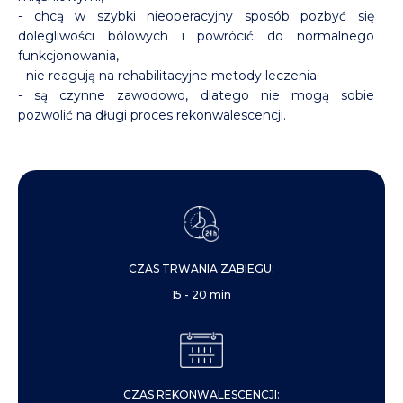
- chcą w szybki nieoperacyjny sposób pozbyć się
dolegliwości bólowych i powrócić do normalnego
funkcjonowania,
- nie reagują na rehabilitacyjne metody leczenia.
- są czynne zawodowo, dlatego nie mogą sobie
pozwolić na długi proces rekonwalescencji.
CZAS TRWANIA ZABIEGU:
15 - 20 min
CZAS REKONWALESCENCJI: