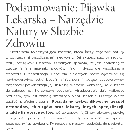
Podsumowanie: Pijawka
Lekarska – Narzędzie
Natury w Służbie
Zdrowiu
Hirudoterapia to fascynująca metoda, która łączy mądrość natury
z potrzebami współczesnej medycyny. Jej skuteczność w redukcji
bólu, obrzęków i stanów zapalnych sprawia, że jest doskonałym
uzupełnieniem arsenału środków, jakimi dysponuje współczesna
ortopedia i rehabilitacja. Choć dla niektórych może wydawać się
kontrowersyjna, setki badań klinicznych i tysiące zadowolonych
pacjentów potwierdzają jej unikalną wartość. Pamiętaj, że kluczem
do sukcesu jest holistyczne podejście. Hirudoterapia daje najlepsze
rezultaty, gdy jest częścią szerszego planu leczenia. Dlatego warto
zaufać profesjonalistom.
Posiadamy wykwalifikowany zespół
ortopedów, chirurgów oraz lekarzy innych specjalizacji,
a także fizjoterapeutów
, którzy zapewnią Ci kompleksową opiekę
medyczną, pomagając odzyskać pełną sprawność w sposób
bezpieczny i sprawdzony. Przeczytaj o naszym podejściu do pacjenta.