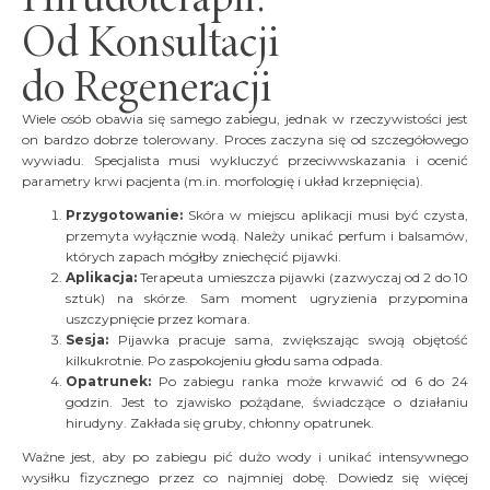
Od Konsultacji
do Regeneracji
Wiele osób obawia się samego zabiegu, jednak w rzeczywistości jest
on bardzo dobrze tolerowany. Proces zaczyna się od szczegółowego
wywiadu. Specjalista musi wykluczyć przeciwwskazania i ocenić
parametry krwi pacjenta (m.in. morfologię i układ krzepnięcia).
Przygotowanie:
Skóra w miejscu aplikacji musi być czysta,
przemyta wyłącznie wodą. Należy unikać perfum i balsamów,
których zapach mógłby zniechęcić pijawki.
Aplikacja:
Terapeuta umieszcza pijawki (zazwyczaj od 2 do 10
sztuk) na skórze. Sam moment ugryzienia przypomina
uszczypnięcie przez komara.
Sesja:
Pijawka pracuje sama, zwiększając swoją objętość
kilkukrotnie. Po zaspokojeniu głodu sama odpada.
Opatrunek:
Po zabiegu ranka może krwawić od 6 do 24
godzin. Jest to zjawisko pożądane, świadczące o działaniu
hirudyny. Zakłada się gruby, chłonny opatrunek.
Ważne jest, aby po zabiegu pić dużo wody i unikać intensywnego
wysiłku fizycznego przez co najmniej dobę. Dowiedz się więcej