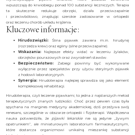
wpuszczają do krwiobiegu ponad 100 substancji leczniczych. Terapia
ta skutecznie redukuje obrzęki, działa przeciwzapalnie
i przeciwbólowo, znajdując szerokie zastosowanie w ortopedii
oraz leczeniu chorób układu krążenia.
Kluczowe informacje:
Hirudozwiązki:
Ślina pijawek zawiera m.in. hirudynę
(rozrzedza krew) oraz egliny (silne przeciwzapalne).
Wskazania:
Najlepsze efekty widać w leczeniu żylaków,
obrzęków pourazowych oraz zwyrodnień stawów.
Bezpieczeństwo:
Zabiegi powinny być wykonywane
wyłącznie przez specjalistów przy użyciu sterylnych pijawek
z hodowli laboratoryjnych.
Synergia:
Hirudoterapia najlepiej sprawdza się jako element
kompleksowej rehabilitacji.
Hirudoterapia, czyli leczenie pijawkami, to jedna z najstarszych metod
terapeutycznych znanych ludzkości. Choć przez pewien czas była
spychana na margines medycyny akademickiej, dziś przeżywa swój
renesans, szczególnie w obszarze ortopedii i fizjoterapii. Współczesna
nauka potwierdziła, że
pijawki lekarskie
nie są jedynie „żywym
opatrunkiem”, ale miniaturowym laboratorium farmaceutycznym,
które dostarcza organizmowi unikalną mieszankę substancji