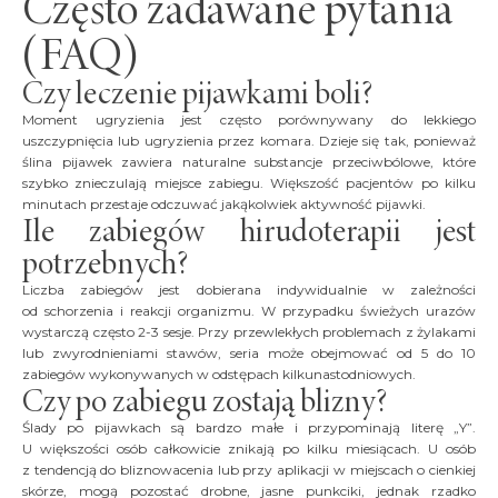
Często zadawane pytania
(FAQ)
Czy leczenie pijawkami boli?
Moment ugryzienia jest często porównywany do lekkiego
uszczypnięcia lub ugryzienia przez komara. Dzieje się tak, ponieważ
ślina pijawek zawiera naturalne substancje przeciwbólowe, które
szybko znieczulają miejsce zabiegu. Większość pacjentów po kilku
minutach przestaje odczuwać jakąkolwiek aktywność pijawki.
Ile zabiegów hirudoterapii jest
potrzebnych?
Liczba zabiegów jest dobierana indywidualnie w zależności
od schorzenia i reakcji organizmu. W przypadku świeżych urazów
wystarczą często 2-3 sesje. Przy przewlekłych problemach z żylakami
lub zwyrodnieniami stawów, seria może obejmować od 5 do 10
zabiegów wykonywanych w odstępach kilkunastodniowych.
Czy po zabiegu zostają blizny?
Ślady po pijawkach są bardzo małe i przypominają literę „Y”.
U większości osób całkowicie znikają po kilku miesiącach. U osób
z tendencją do bliznowacenia lub przy aplikacji w miejscach o cienkiej
skórze, mogą pozostać drobne, jasne punkciki, jednak rzadko