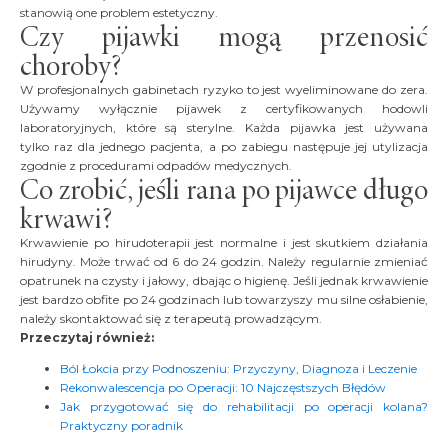
stanowią one problem estetyczny.
Czy pijawki mogą przenosić
choroby?
W profesjonalnych gabinetach ryzyko to jest wyeliminowane do zera.
Używamy wyłącznie pijawek z certyfikowanych hodowli
laboratoryjnych, które są sterylne. Każda pijawka jest używana
tylko raz dla jednego pacjenta, a po zabiegu następuje jej utylizacja
zgodnie z procedurami odpadów medycznych.
Co zrobić, jeśli rana po pijawce długo
krwawi?
Krwawienie po hirudoterapii jest normalne i jest skutkiem działania
hirudyny. Może trwać od 6 do 24 godzin. Należy regularnie zmieniać
opatrunek na czysty i jałowy, dbając o higienę. Jeśli jednak krwawienie
jest bardzo obfite po 24 godzinach lub towarzyszy mu silne osłabienie,
należy skontaktować się z terapeutą prowadzącym.
Przeczytaj również:
Ból Łokcia przy Podnoszeniu: Przyczyny, Diagnoza i Leczenie
Rekonwalescencja po Operacji: 10 Najczęstszych Błędów
Jak przygotować się do rehabilitacji po operacji kolana?
Praktyczny poradnik