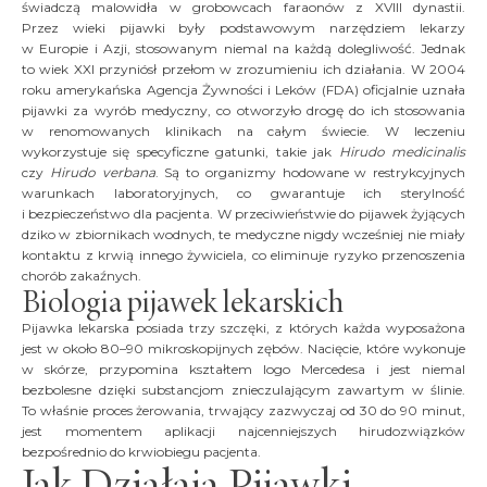
świadczą malowidła w grobowcach faraonów z XVIII dynastii.
Przez wieki pijawki były podstawowym narzędziem lekarzy
w Europie i Azji, stosowanym niemal na każdą dolegliwość. Jednak
to wiek XXI przyniósł przełom w zrozumieniu ich działania. W 2004
roku amerykańska Agencja Żywności i Leków (FDA) oficjalnie uznała
pijawki za wyrób medyczny, co otworzyło drogę do ich stosowania
w renomowanych klinikach na całym świecie. W leczeniu
wykorzystuje się specyficzne gatunki, takie jak
Hirudo medicinalis
czy
Hirudo verbana
. Są to organizmy hodowane w restrykcyjnych
warunkach laboratoryjnych, co gwarantuje ich sterylność
i bezpieczeństwo dla pacjenta. W przeciwieństwie do pijawek żyjących
dziko w zbiornikach wodnych, te medyczne nigdy wcześniej nie miały
kontaktu z krwią innego żywiciela, co eliminuje ryzyko przenoszenia
chorób zakaźnych.
Biologia pijawek lekarskich
Pijawka lekarska posiada trzy szczęki, z których każda wyposażona
jest w około 80–90 mikroskopijnych zębów. Nacięcie, które wykonuje
w skórze, przypomina kształtem logo Mercedesa i jest niemal
bezbolesne dzięki substancjom znieczulającym zawartym w ślinie.
To właśnie proces żerowania, trwający zazwyczaj od 30 do 90 minut,
jest momentem aplikacji najcenniejszych hirudozwiązków
bezpośrednio do krwiobiegu pacjenta.
Jak Działają Pijawki