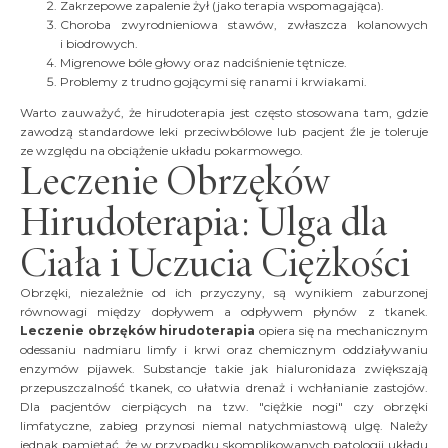
Zakrzepowe zapalenie żył (jako terapia wspomagająca).
Choroba zwyrodnieniowa stawów, zwłaszcza kolanowych
i biodrowych.
Migrenowe bóle głowy oraz nadciśnienie tętnicze.
Problemy z trudno gojącymi się ranami i krwiakami.
Warto zauważyć, że hirudoterapia jest często stosowana tam, gdzie
zawodzą standardowe leki przeciwbólowe lub pacjent źle je toleruje
ze względu na obciążenie układu pokarmowego.
Leczenie Obrzęków
Hirudoterapia: Ulga dla
Ciała i Uczucia Ciężkości
Obrzęki, niezależnie od ich przyczyny, są wynikiem zaburzonej
równowagi między dopływem a odpływem płynów z tkanek.
Leczenie obrzęków hirudoterapia
opiera się na mechanicznym
odessaniu nadmiaru limfy i krwi oraz chemicznym oddziaływaniu
enzymów pijawek. Substancje takie jak hialuronidaza zwiększają
przepuszczalność tkanek, co ułatwia drenaż i wchłanianie zastojów.
Dla pacjentów cierpiących na tzw. "ciężkie nogi" czy obrzęki
limfatyczne, zabieg przynosi niemal natychmiastową ulgę. Należy
jednak pamiętać, że w przypadku skomplikowanych patologii układu