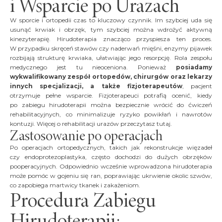
i Wsparcie po Urazach
W sporcie i ortopedii czas to kluczowy czynnik. Im szybciej uda się
usunąć krwiak i obrzęk, tym szybciej można wdrożyć aktywną
kinezyterapię. Hirudoterapia znacząco przyspiesza ten proces.
W przypadku skręceń stawów czy naderwań mięśni, enzymy pijawek
rozbijają strukturę krwiaka, ułatwiając jego resorpcję. Rola zespołu
medycznego jest tu nieoceniona. Ponieważ
posiadamy
wykwalifikowany zespół ortopedów, chirurgów oraz lekarzy
innych specjalizacji, a także fizjoterapeutów
, pacjent
otrzymuje pełne wsparcie. Fizjoterapeuci potrafią ocenić, kiedy
po zabiegu hirudoterapii można bezpiecznie wrócić do ćwiczeń
rehabilitacyjnych, co minimalizuje ryzyko powikłań i nawrotów
kontuzji. Więcej o rehabilitacji urazów przeczytasz tutaj.
Zastosowanie po operacjach
Po operacjach ortopedycznych, takich jak rekonstrukcje więzadeł
czy endoprotezoplastyka, często dochodzi do dużych obrzęków
pooperacyjnych. Odpowiednio wcześnie wprowadzona hirudoterapia
może pomóc w gojeniu się ran, poprawiając ukrwienie okolic szwów,
co zapobiega martwicy tkanek i zakażeniom.
Procedura Zabiegu
Hirudoterapii: