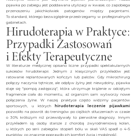
pijawka po zabiegu jest poddawana utylizacji w kwasie, co zapobiega
przenoszeniu jakichkolwiek patogenów między pacjentami.
To standard, którego bezwzględnie przestrzegamy w profesjonalnych
gabinetach.
Hirudoterapia w Praktyce:
Przypadki Zastosowań
i Efekty Terapeutyczne
W literaturze medycznej opisano liczne przypadki spektakularnych
sukcesów hirudoterapii. Jednym z klasycznych przykładów jest
ratowanie replantowanych kończyn lub palców. Gdy mikrochirurg
połączy naczynia tętnicze, ale odpływ żylny jest niewydolny, pijawka
staje się "pompą zastępczą", która utrzymuje krążenie w odciętym
fragmencie ciała do momentu, aż organizm sam wytworzy nowe
połączenia żylne. W naszej praktyce często widzimy pacjentów
sportowych, u których
hirudoterapia leczenie pijawkami
pozwoliło na powrót do treningów po ciężkich stłuczeniach w czasie
o 30% krótszym niż przewidywały to pierwotne diagnozy. Innym
przykładem są osoby starsze z chorobą zwyrodnieniową kolan,
u których po serii zabiegów stopień bólu w skali VAS spadł o 4–5
punktów, co znacznie poprawiło ich komfort życia i mobilność.