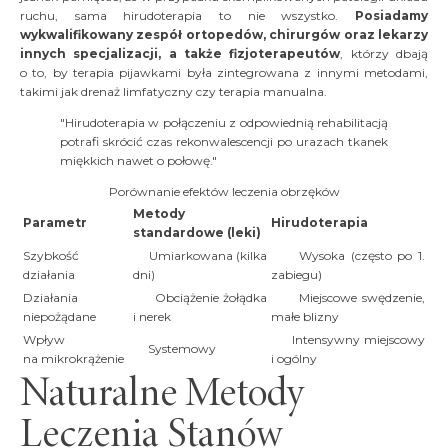
ruchu, sama hirudoterapia to nie wszystko.
Posiadamy
wykwalifikowany zespół ortopedów, chirurgów oraz lekarzy
innych specjalizacji, a także fizjoterapeutów
, którzy dbają
o to, by terapia pijawkami była zintegrowana z innymi metodami,
takimi jak drenaż limfatyczny czy terapia manualna.
"Hirudoterapia w połączeniu z odpowiednią rehabilitacją
potrafi skrócić czas rekonwalescencji po urazach tkanek
miękkich nawet o połowę."
Porównanie efektów leczenia obrzęków
Metody
Parametr
Hirudoterapia
standardowe (leki)
Szybkość
Umiarkowana (kilka
Wysoka (często po 1.
działania
dni)
zabiegu)
Działania
Obciążenie żołądka
Miejscowe swędzenie,
niepożądane
i nerek
małe blizny
Wpływ
Intensywny miejscowy
Systemowy
na mikrokrążenie
i ogólny
Naturalne Metody
Leczenia Stanów