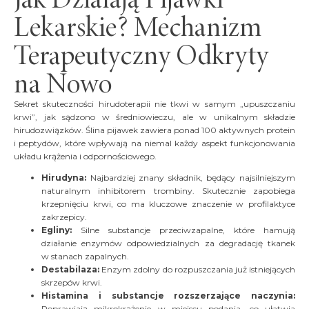
Lekarskie? Mechanizm
Terapeutyczny Odkryty
na Nowo
Sekret skuteczności hirudoterapii nie tkwi w samym „upuszczaniu
krwi”, jak sądzono w średniowieczu, ale w unikalnym składzie
hirudozwiązków. Ślina pijawek zawiera ponad 100 aktywnych protein
i peptydów, które wpływają na niemal każdy aspekt funkcjonowania
układu krążenia i odpornościowego.
Hirudyna:
Najbardziej znany składnik, będący najsilniejszym
naturalnym inhibitorem trombiny. Skutecznie zapobiega
krzepnięciu krwi, co ma kluczowe znaczenie w profilaktyce
zakrzepicy.
Egliny:
Silne substancje przeciwzapalne, które hamują
działanie enzymów odpowiedzialnych za degradację tkanek
w stanach zapalnych.
Destabilaza:
Enzym zdolny do rozpuszczania już istniejących
skrzepów krwi.
Histamina i substancje rozszerzające naczynia:
Poprawiają mikrokrążenie w miejscu podania, co ułatwia