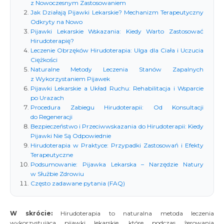
protezoplastyka
Nieoperacyjne
Pakiety
z Nowoczesnym Zastosowaniem
Rekonstrukcje
stawu
Jak Działają Pijawki Lekarskie? Mechanizm Terapeutyczny
leczenie zmian
rehabilitacyjne
pourazowych
skokowego
Odkryty na Nowo
zwyrodnieniowych
deformacji
Bieżnia
Pijawki Lekarskie Wskazania: Kiedy Warto Zastosować
Operacja innych
Denerwacja
stawów i ścięgien
antygrawitacyjna
Hirudoterapię?
deformacji
Leczenie Obrzęków Hirudoterapia: Ulga dla Ciała i Uczucia
przodostopia
Ciężkości
Naturalne Metody Leczenia Stanów Zapalnych
z Wykorzystaniem Pijawek
Pijawki Lekarskie a Układ Ruchu: Rehabilitacja i Wsparcie
po Urazach
Procedura Zabiegu Hirudoterapii: Od Konsultacji
do Regeneracji
Bezpieczeństwo i Przeciwwskazania do Hirudoterapii: Kiedy
Pijawki Nie Są Odpowiednie
Hirudoterapia w Praktyce: Przypadki Zastosowań i Efekty
Terapeutyczne
Podsumowanie: Pijawka Lekarska – Narzędzie Natury
w Służbie Zdrowiu
Często zadawane pytania (FAQ)
W skrócie:
Hirudoterapia to naturalna metoda leczenia
wykorzystująca pijawki lekarskie, które podczas żerowania