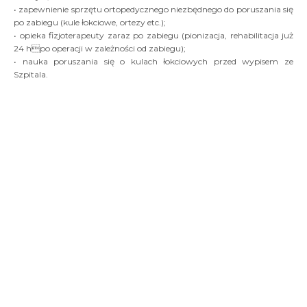
• zapewnienie sprzętu ortopedycznego niezbędnego do poruszania się
po zabiegu (kule łokciowe, ortezy etc.);
• opieka fizjoterapeuty zaraz po zabiegu (pionizacja, rehabilitacja już
24 hpo operacji w zależności od zabiegu);
• nauka poruszania się o kulach łokciowych przed wypisem ze
Szpitala.
INFORMACJE DLA
ODWIEDZAJĄCYCH
• odwiedziny pacjentów odbywają się codziennie w godz.
9.00-20.00;
• odwiedzający zobowiązani są do noszenia obuwia
ochronnego, które jest do pobrania w recepcji Szpitala;