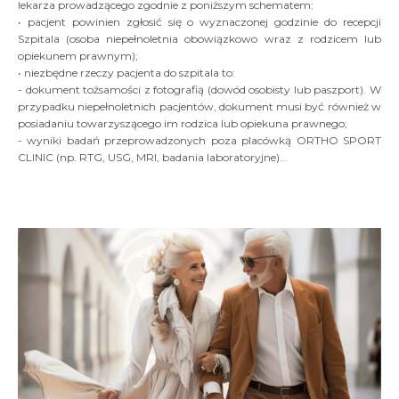
lekarza prowadzącego zgodnie z poniższym schematem:
• pacjent powinien zgłosić się o wyznaczonej godzinie do recepcji
Szpitala (osoba niepełnoletnia obowiązkowo wraz z rodzicem lub
opiekunem prawnym);
• niezbędne rzeczy pacjenta do szpitala to:
- dokument tożsamości z fotografią (dowód osobisty lub paszport). W
przypadku niepełnoletnich pacjentów, dokument musi być również w
posiadaniu towarzyszącego im rodzica lub opiekuna prawnego;
- wyniki badań przeprowadzonych poza placówką ORTHO SPORT
CLINIC (np. RTG, USG, MRI, badania laboratoryjne)...