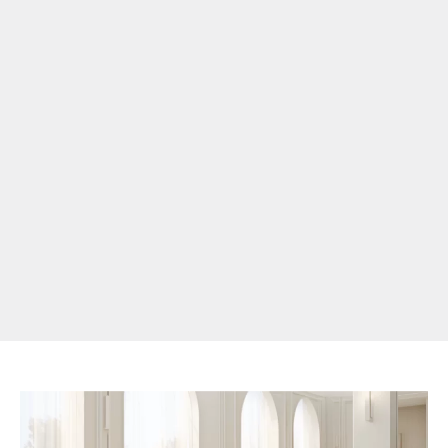
deformacji
przodostopia