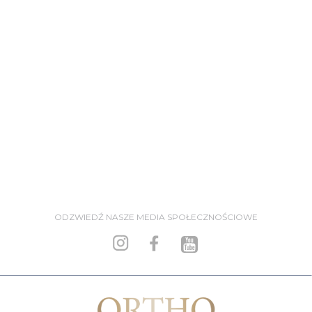
• cisza nocna obowiązuje w Szpitalu w godz. 22.00 - 06.00.
Masz pytania?
SKONTAKTUJ SIĘ Z NAMI...
ODZWIEDŹ NASZE MEDIA SPOŁECZNOŚCIOWE