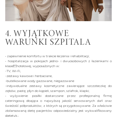
4. WYJĄTKOWE
WARUNKI SZPITALA
• zapewnienie komfortu w trakcie leczenia i rehabilitacji;
• hospitalizacja w pokojach jedno- i dwuosobowych z łazienkami o
klasiehotelowej, wyposażonych w:
-TV, Wi-Fi,
-zestawy kawowe i herbaciane,
-butelkowane wody gazowane, niegazowane
-indywidualne zestawy kosmetyczne zawierające: szczoteczkę do
zębów, pastę, płyn do kąpieli, szampon, szlafrok, klapki;
• wyżywienie: posiłki dostarczane przez profesjonalną firmę
cateringową dbająca o najwyższą jakość serwowanych dań oraz
świeżość półproduktów, z których są przygotowywane. Za właściwie
zbilansowaną dietę pacjentów odpowiedzialny jest wykwalifikowany
dietetyk.;