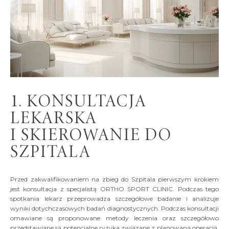
1. KONSULTACJA
LEKARSKA
I SKIEROWANIE DO
SZPITALA
Przed zakwalifikowaniem na zbieg do Szpitala pierwszym krokiem
jest konsultacja z specjalistą ORTHO SPORT CLINIC. Podczas tego
spotkania lekarz przeprowadza szczegółowe badanie i analizuje
wyniki dotychczasowych badań diagnostycznych. Podczas konsultacji
omawiane są proponowane metody leczenia oraz szczegółowo
przedstawiane są potencjalne ryzyka związane z planowaną operacją.