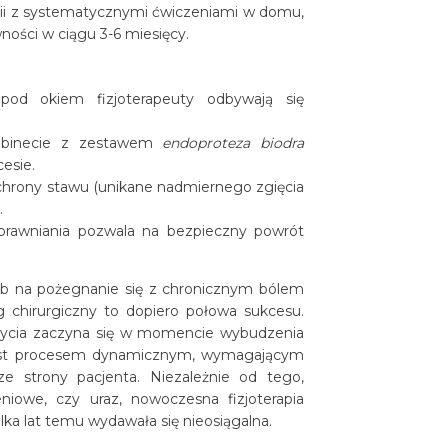
apii z systematycznymi ćwiczeniami w domu,
ności w ciągu 3-6 miesięcy.
pod okiem fizjoterapeuty odbywają się
abinecie z zestawem
endoproteza biodra
esie.
chrony stawu (unikane nadmiernego zgięcia
.
sprawniania pozwala na bezpieczny powrót
sób na pożegnanie się z chronicznym bólem
 chirurgiczny to dopiero połowa sukcesu.
 życia zaczyna się w momencie wybudzenia
st procesem dynamicznym, wymagającym
ze strony pacjenta. Niezależnie od tego,
owe, czy uraz, nowoczesna fizjoterapia
lka lat temu wydawała się nieosiągalna.