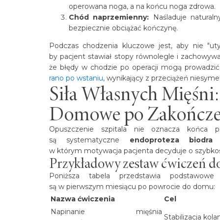
operowana noga, a na końcu noga zdrowa.
Chód naprzemienny:
Naśladuje naturaln
bezpiecznie obciążać kończynę.
Podczas chodzenia kluczowe jest, aby nie "ut
by pacjent stawiał stopy równolegle i zachowyw
że błędy w chodzie po operacji mogą prowadzić
rano po wstaniu
, wynikający z przeciążeń niesyme
Siła Własnych Mięśni
Domowe po Zakończeni
Opuszczenie szpitala nie oznacza końca p
są systematyczne
endoproteza biodr
w którym motywacja pacjenta decyduje o szybkoś
Przykładowy zestaw ćwiczeń 
Poniższa tabela przedstawia podstawowe 
są w pierwszym miesiącu po powrocie do domu:
Nazwa ćwiczenia
Cel
Napinanie mięśnia
Stabilizacja kola