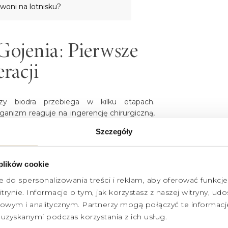
woni na lotnisku?
Gojenia: Pierwsze
racji
zy biodra przebiega w kilku etapach.
ganizm reaguje na ingerencję chirurgiczną,
licy stawu. W tym czasie kluczowe jest
Szczegóły
likatnym pobudzaniu krążenia. Następnie
tygodni, podczas której powstaje nowa tkanka
cią.
 plików cookie
ny
e do spersonalizowania treści i reklam, aby oferować funkcj
zjawiskiem, ale nie powinien on blokować
trynie. Informacje o tym, jak korzystasz z naszej witryny, 
akologia pozwalają na skuteczną kontrolę
wym i analitycznym. Partnerzy mogą połączyć te informacj
a rany pooperacyjnej. Należy utrzymywać
uzyskanymi podczas korzystania z ich usług.
jenia i usunięcia szwów (zazwyczaj po 10-14