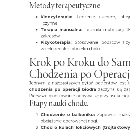
Metody terapeutyczne
Kinezyterapia:
Leczenie ruchem, obejm
i czynne.
Terapia manualna:
Techniki mobilizacji 
zakresów.
Fizykoterapia:
Stosowanie bodźców fizyka
w celu redukcji obrzęku i bólu.
Krok po Kroku do Sam
Chodzenia po Operacj
Jednym z najczęstszych pytań pacjentów jest t
chodzenia po operacji biodra
zaczyna się zaz
Pierwsze pionizowanie odbywa się przy asekuracji f
Etapy nauki chodu
Chodzenie o balkoniku:
Zapewnia maksym
obciążanie operowanej nogi.
Chód o kulach łokciowych (trójtaktowy