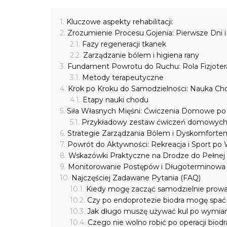
Kluczowe aspekty rehabilitacji:
Zrozumienie Procesu Gojenia: Pierwsze Dni i
Fazy regeneracji tkanek
Zarządzanie bólem i higiena rany
Fundament Powrotu do Ruchu: Rola Fizjoterap
Metody terapeutyczne
Krok po Kroku do Samodzielności: Nauka Cho
Etapy nauki chodu
Siła Własnych Mięśni: Ćwiczenia Domowe po 
Przykładowy zestaw ćwiczeń domowyc
Strategie Zarządzania Bólem i Dyskomfortem 
Powrót do Aktywności: Rekreacja i Sport p
Wskazówki Praktyczne na Drodze do Pełnej
Monitorowanie Postępów i Długoterminowa P
Najczęściej Zadawane Pytania (FAQ)
Kiedy mogę zacząć samodzielnie prowad
Czy po endoprotezie biodra mogę spać
Jak długo muszę używać kul po wymia
Czego nie wolno robić po operacji biodr