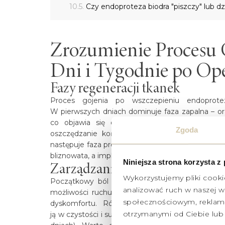
Czy endoproteza biodra "piszczy" lub dz
Zrozumienie Procesu 
Dni i Tygodnie po Ope
Fazy regeneracji tkanek
Proces gojenia po wszczepieniu endoprote
W pierwszych dniach dominuje faza zapalna – or
co objawia się obrzękiem i ociepleniem oko
Zgoda
oszczędzanie kończyny, przy jednoczesnym de
następuje faza proliferacyjna, trwająca do kilku 
bliznowata, a implant zaczyna integrować się z koś
Niniejsza strona korzysta z
Zarządzanie bólem i higiena ra
Wykorzystujemy pliki cooki
Początkowy ból pooperacyjny jest naturalnym 
analizować ruch w naszej wi
możliwości ruchu. Nowoczesna protetyka i farm
społecznościowym, reklamo
dyskomfortu. Równie istotna jest pielęgnacj
otrzymanymi od Ciebie lub 
ją w czystości i suchości, aż do całkowitego wygo