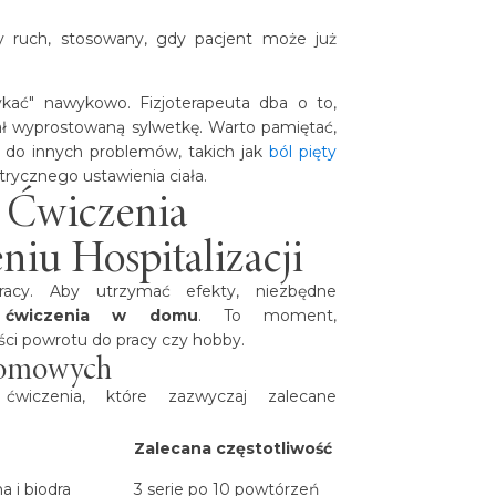
y ruch, stosowany, gdy pacjent może już
ykać" nawykowo. Fizjoterapeuta dba o to,
ał wyprostowaną sylwetkę. Warto pamiętać,
 do innych problemów, takich jak
ból pięty
trycznego ustawienia ciała.
: Ćwiczenia
u Hospitalizacji
racy. Aby utrzymać efekty, niezbędne
a ćwiczenia w domu
. To moment,
ci powrotu do pracy czy hobby.
domowych
ćwiczenia, które zazwyczaj zalecane
Zalecana częstotliwość
na i biodra
3 serie po 10 powtórzeń