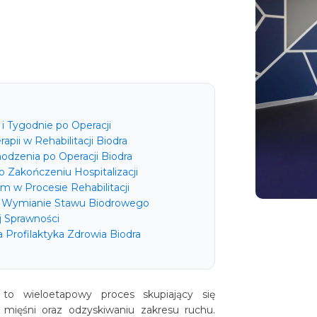
Zabiegi
ykoterapii
 (TFCC) i stawu DRUJ
wo łokciowego dalszego
enius care
zmian zwyrodnieniowych
rtopedyczne
i
abilitacyjne
kcje pourazowych
tygrawitacyjna
 stawów i ścięgien
i Tygodnie po Operacji
pii w Rehabilitacji Biodra
odzenia po Operacji Biodra
 Zakończeniu Hospitalizacji
m w Procesie Rehabilitacji
po Wymianie Stawu Biodrowego
 Sprawności
Profilaktyka Zdrowia Biodra
 to wieloetapowy proces skupiający się
mięśni oraz odzyskiwaniu zakresu ruchu.