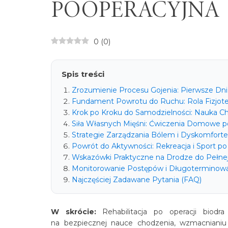
POOPERACYJNA
Rekonstrukcja ogniskowych ubytków
Zabiegi fiz
Operacja plastyczna palucha
trójkątnej
chrząstki stawowej
sztywnego
promienio
Aplikacja g
Nieoperacyjne leczenie zmian
Artrodeza, osteotomia,
Leczenie 
Wkładki o
0
(
0
)
zwyrodnieniowych
protezoplastyka stawu skokowego
stawów ręk
Pakiety reh
Denerwacja
Operacja innych deformacji
Rekonstru
Bieżnia an
przodostopia
deformacji
Spis treści
Zrozumienie Procesu Gojenia: Pierwsze Dni 
Fundament Powrotu do Ruchu: Rola Fizjotera
Krok po Kroku do Samodzielności: Nauka Ch
Siła Własnych Mięśni: Ćwiczenia Domowe po
Strategie Zarządzania Bólem i Dyskomforte
Powrót do Aktywności: Rekreacja i Sport 
Wskazówki Praktyczne na Drodze do Pełnej
Monitorowanie Postępów i Długoterminowa 
Najczęściej Zadawane Pytania (FAQ)
W skrócie:
Rehabilitacja po operacji biodra
na bezpiecznej nauce chodzenia, wzmacnianiu 