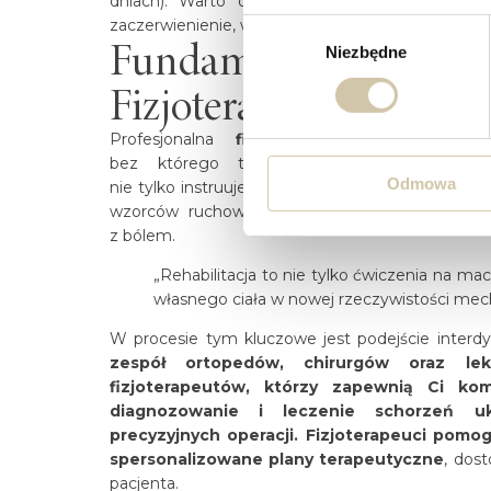
dniach). Warto obserwować, czy nie pojawiają 
zaczerwienienie, wysoka gorączka czy wyciek z r
Wybór
Fundament Powrotu d
Niezbędne
zgody
Fizjoterapii w Rehabili
Profesjonalna
fizjoterapia po wymiani
bez którego trudno wyobrazić sobie pełn
Odmowa
nie tylko instruuje, jak wykonywać ćwiczenia, a
wzorców ruchowych, które pacjent nieświadom
z bólem.
„Rehabilitacja to nie tylko ćwiczenia na m
własnego ciała w nowej rzeczywistości mech
W procesie tym kluczowe jest podejście interdy
zespół ortopedów, chirurgów oraz leka
fizjoterapeutów, którzy zapewnią Ci k
diagnozowanie i leczenie schorzeń u
precyzyjnych operacji. Fizjoterapeuci pomog
spersonalizowane plany terapeutyczne
, dos
pacjenta.