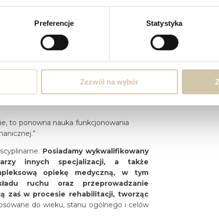
się niepokojące sygnały, takie jak silne
any, które mogą sugerować infekcję.
o Ruchu: Rola
Preferencje
Statystyka
tacji Biodra
e stawu biodrowego
to fundament,
y powrót do sprawności. Specjalista
Zezwól na wybór
Z
le przede wszystkim czuwa nad poprawnością
ie mógł utracić przez lata zmagania się
acie, to ponowna nauka funkcjonowania
anicznej.”
scyplinarne.
Posiadamy wykwalifikowany
rzy innych specjalizacji, a także
ompleksową opiekę medyczną, w tym
kładu ruchu oraz przeprowadzanie
ą zaś w procesie rehabilitacji, tworząc
tosowane do wieku, stanu ogólnego i celów