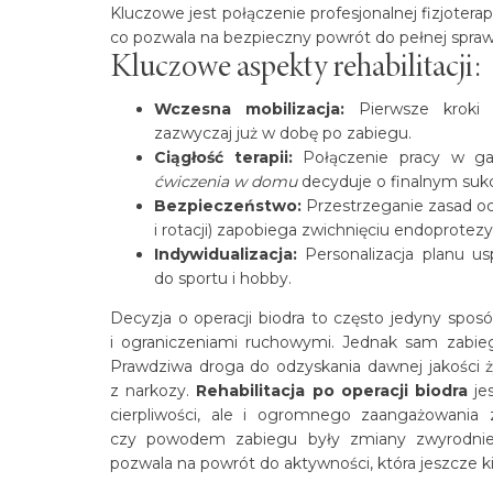
Kluczowe jest połączenie profesjonalnej fizjoter
co pozwala na bezpieczny powrót do pełnej spraw
Kluczowe aspekty rehabilitacji:
Wczesna mobilizacja:
Pierwsze kroki 
zazwyczaj już w dobę po zabiegu.
Ciągłość terapii:
Połączenie pracy w g
ćwiczenia w domu
decyduje o finalnym sukc
Bezpieczeństwo:
Przestrzeganie zasad o
i rotacji) zapobiega zwichnięciu endoprotezy
Indywidualizacja:
Personalizacja planu u
do sportu i hobby.
Decyzja o operacji biodra to często jedyny spo
i ograniczeniami ruchowymi. Jednak sam zabieg
Prawdziwa droga do odzyskania dawnej jakości
z narkozy.
Rehabilitacja po operacji biodra
je
cierpliwości, ale i ogromnego zaangażowania 
czy powodem zabiegu były zmiany zwyrodnieni
pozwala na powrót do aktywności, która jeszcze ki