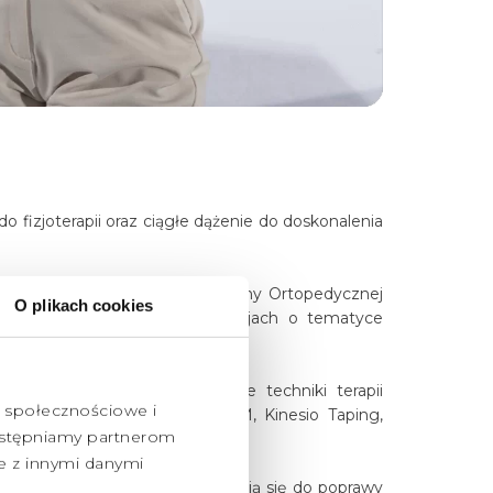
 fizjoterapii oraz ciągłe dążenie do doskonalenia
podyplomowych z zakresu Medycyny Ortopedycznej
O plikach cookies
 licznych szkoleniach i sympozjach o tematyce
j pracy wykorzystuje różnorodne techniki terapii
e społecznościowe i
wych punktów spustowych, FDM, Kinesio Taping,
udostępniamy partnerom
e z innymi danymi
omość, że jej wysiłki przyczyniają się do poprawy