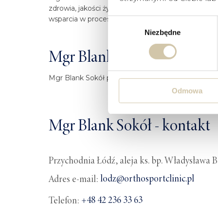
zdrowia, jakości życia i samopoczucia jej pacjen
wsparcia w procesie powrotu do zdrowia i zachowa
Wybór
Niezbędne
zgody
Mgr Blank Sokół - gdzie pr
Mgr Blank Sokół przyjmuje w klinice Ortho Sport Cl
Odmowa
Mgr Blank Sokół - kontakt
Przychodnia Łódź, aleja ks. bp. Władysława 
lodz@orthosportclinic.pl
Adres e-mail:
+48 42 236 33 63
Telefon: