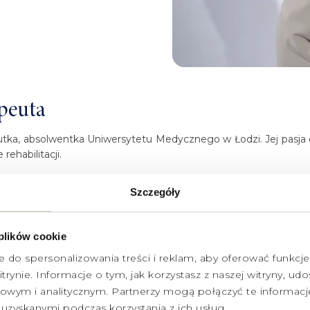
apeuta
tka, absolwentka Uniwersytetu Medycznego w Łodzi. Jej pasja do
rehabilitacji.
ozwój zawodowy. Dlatego jest aktywną uczestniczką kursów 
Szczegóły
l Academy of Orthopedic Medicine). Ponadto, brała udział w
ją wiedzę i umiejętności.
 plików cookie
itacji ortopedycznej, pourazowej oraz pooperacyjnej. W swoje
e do spersonalizowania treści i reklam, aby oferować funkcj
ania mięśniowo-powięziowego, uwalniania mięśniowo-powięzio
trynie. Informacje o tym, jak korzystasz z naszej witryny, 
wym i analitycznym. Partnerzy mogą połączyć te informacj
m zaangażowaniem, a dla niej prawdziwą satysfakcją jest świad
uzyskanymi podczas korzystania z ich usług.