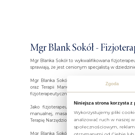
Mgr Blank Sokół - Fizjoter
Mgr Blanka Sokół to wykwalifikowana fizjoterapeu
sprawiają, że jest cenionym specjalistą w dziedzinie 
Mgr Blanka Sokół uznaje za priorytet ciągły r
Zgoda
oraz Terapii Manualnej wg IAOM (Internationa
fizjoterapeutyczno-ortopedycznej, poszerzając swo
Niniejsza strona korzysta z
Jako fizjoterapeutka specjalizuje się w rehabil
Wykorzystujemy pliki cooki
manualnej, masażu tkanek głębokich, rozluźni
analizować ruch w naszej wi
Terapię Narzędziową IASTM oraz hirudoterapię.
społecznościowym, reklamo
Mgr Blanka Sokół oddaje się swojej pracy z pełny
otrzymanymi od Ciebie lub 