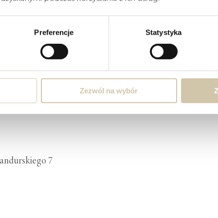
tów. Jest głęboko przekonana, że każdy dzień to nowe wyzwanie, 
nia dobrej kondycji.
Preferencje
Statystyka
zyjmuje?
inic w Łodzi.
Zezwól na wybór
Z
Bandurskiego 7