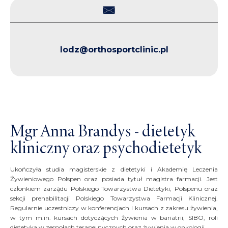
protezoplastyka
Nieoperacyjne
Pakiety
Rekonstrukcje
stawu
leczenie zmian
rehabilitacyjne
pourazowych
skokowego
zwyrodnieniowych
deformacji
Bieżnia
Operacja innych
Denerwacja
stawów i ścięgien
antygrawitacyjna
deformacji
lodz@orthosportclinic.pl
przodostopia
Mgr Anna Brandys - dietetyk
kliniczny oraz psychodietetyk
Ukończyła studia magisterskie z dietetyki i Akademię Leczenia
Żywieniowego Polspen oraz posiada tytuł magistra farmacji. Jest
członkiem zarządu Polskiego Towarzystwa Dietetyki, Polspenu oraz
sekcji prehabilitacji Polskiego Towarzystwa Farmacji Klinicznej.
Regularnie uczestniczy w konferencjach i kursach z zakresu żywienia,
w tym m.in. kursach dotyczących żywienia w bariatrii, SIBO, roli
dietetyka w zespołach terapeutycznych oraz żywienia w onkologii.