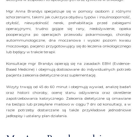
Mgr Anna Brandys specjalizuje się w pomocy osobom z różnymi
schorzeniami, takimi jak cukrzyca obydwu typów i insulinooporność,
otyłość, niewydolność nerek, prehabilitacja przed zabiegami
operacyjnymi, trudno gojące się rany, niedożywienie, opieka
pooperacyjna po operacjach przewodu pokarmowego, choroby
autoimmunologiczne, dna moczanowa i wysoki poziom kwasu
moczowego, pacjenci przygotowujący się do leczenia onkologicznego
lub będący w trakcie terapii.
Konsultacje mgr Brandys opierają się na zasadach EBM (Evidence-
Based Medicine) i obejmują dostosowane do indywidualnych potrzeb
pacjenta zalecenia dietetyczne oraz suplementację.
Wizyty trwają od 45 do 60 minut i obejmują wywiad, analizę badań
oraz historii choroby, ocenę stanu odżywienia oraz określenie
zapotrzebowania kalorycznego. Zalecenia dietetyczne są omawiane
na bieżąco lub przesyłane mailowo w ciągu 7 dni od konsultacji, a w
razie potrzeby dostarczane są także przykładowe jednodniowe
jadłospisy i ustalany plan działania.