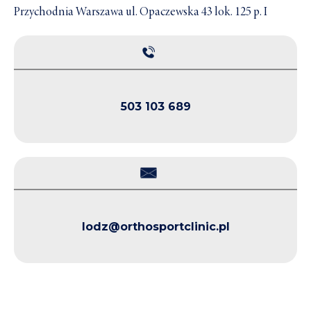
protezoplastyka
Nieoperacyjne
Pakiety
Przychodnia Warszawa ul. Opaczewska 43 lok. 125 p. I
Rekonstrukcje
stawu
leczenie zmian
rehabilitacyjne
pourazowych
skokowego
zwyrodnieniowych
deformacji
Bieżnia
Operacja innych
Denerwacja
stawów i ścięgien
antygrawitacyjna
deformacji
przodostopia
503 103 689
lodz@orthosportclinic.pl