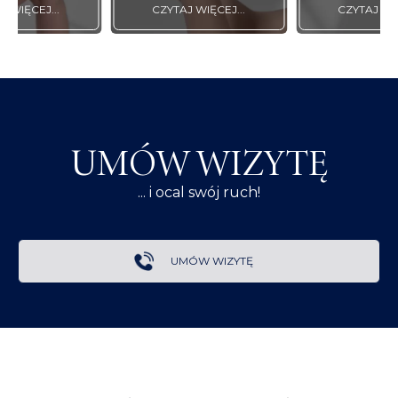
J WIĘCEJ...
CZYTAJ WIĘCEJ...
CZYTAJ WIĘ
UMÓW WIZYTĘ
... i ocal swój ruch!
UMÓW WIZYTĘ