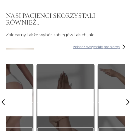
NASI PACJENCI SKORZYSTALI
RÓWNIEŻ...
Zalecamy także wybór zabiegów takich jak:
zobacz wszystkie problemy
IRURGIA
CHIRURGIA RĘKI
CHIRUR
IODRA
I NADGARSTKA
ŁOKC