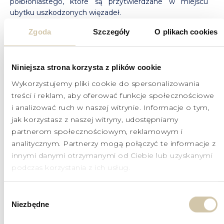
półbłoniastego, które są przytwierdzane w miejscu
ubytku uszkodzonych więzadeł.
Zgoda
Szczegóły
O plikach cookies
Niniejsza strona korzysta z plików cookie
Wykorzystujemy pliki cookie do spersonalizowania
treści i reklam, aby oferować funkcje społecznościowe
CZAS TRWANIA ZABIEGU:
i analizować ruch w naszej witrynie. Informacje o tym,
60 minut
jak korzystasz z naszej witryny, udostępniamy
partnerom społecznościowym, reklamowym i
analitycznym. Partnerzy mogą połączyć te informacje z
innymi danymi otrzymanymi od Ciebie lub uzyskanymi
podczas korzystania z ich usług.
CZAS REKONWALESCENCJI:
3 miesiące
Wybór
Niezbędne
zgody