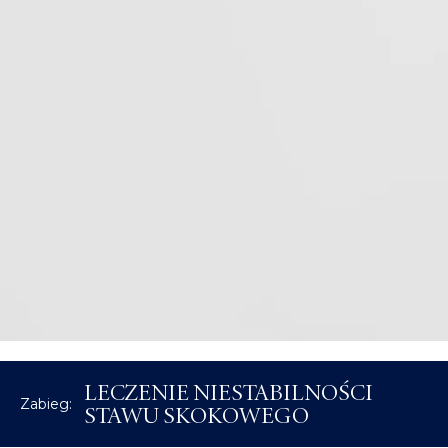
deformacji
przodostopia
LECZENIE NIESTABILNOŚCI
Zabieg:
STAWU SKOKOWEGO